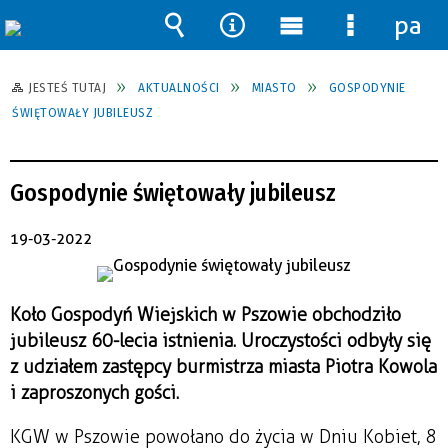
pane
Wyszukiwarka
Narzędzia
Menu
Menu
główne
szczegół
JESTEŚ TUTAJ
AKTUALNOŚCI
MIASTO
GOSPODYNIE
ŚWIĘTOWAŁY JUBILEUSZ
Gospodynie świętowały jubileusz
19-03-2022
Koło Gospodyń Wiejskich w Pszowie obchodziło
jubileusz 60-lecia istnienia. Uroczystości odbyły się
z udziałem zastępcy burmistrza miasta Piotra Kowola
i zaproszonych gości.
KGW w Pszowie powołano do życia w Dniu Kobiet, 8