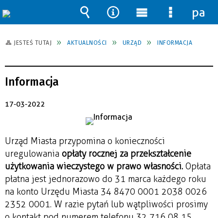
pane
Wyszukiwarka
Narzędzia
Menu
Menu
główne
szczegół
JESTEŚ TUTAJ
AKTUALNOŚCI
URZĄD
INFORMACJA
Informacja
17-03-2022
Urząd Miasta przypomina o konieczności
uregulowania
opłaty rocznej za przekształcenie
użytkowania wieczystego w prawo własności.
Opłata
płatna jest jednorazowo do 31 marca każdego roku
na konto Urzędu Miasta 34 8470 0001 2038 0026
2352 0001. W razie pytań lub wątpliwości prosimy
o kontakt pod numerem telefonu 32 716 08 15.