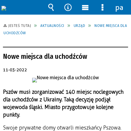
pane
Wyszukiwarka
Narzędzia
Menu
Menu
główne
szczegół
JESTEŚ TUTAJ
AKTUALNOŚCI
URZĄD
NOWE MIEJSCA DLA
UCHODŹCÓW
Nowe miejsca dla uchodźców
11-03-2022
Pszów musi zorganizować 140 miejsc noclegowych
dla uchodźców z Ukrainy. Taką decyzję podjął
wojewoda śląski. Miasto przygotowuje kolejne
punkty.
Swoje prywatne domy otwarli mieszkańcy Pszowa.