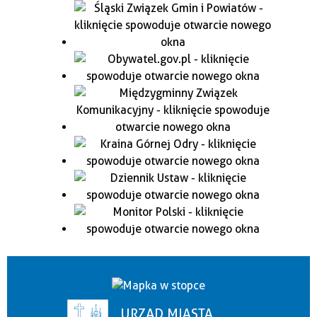
URZĄD MIASTA