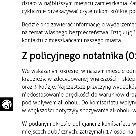
działo w najbliższym miejscu zamieszkania. Z
WAŻNE TELEFONY
PRZESTRZENNE
cyklicznie przekazywać czytelnikom krótkie p
GAZETA SAMORZĄDOWA
Będzie ono zawierać informację o wydarzeniac
"PSZOW.PL"
na temat własnego bezpieczeństwa. Dziękuję 
kontaktu z mieszkańcami naszego miasta.
Z policyjnego notatnika (0
We wskazanym okresie, w naszym mieście odn
kradzieży, w zdecydowanej większości – skl
oraz 3 kolizje. Najczęstszą przyczyną wypadk
niedostosowanie prędkości do warunków drog
pod wpływem alkoholu. Do komisariatu wpłynę
w większości dotyczyły spożywania alkoholu 
W podanym okresie policjanci z komisariatu 
miejscach publicznych, zatrzymali 17 osób na