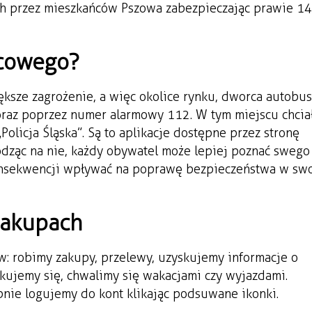
h przez mieszkańców Pszowa zabezpieczając prawie 1
icowego?
większe zagrożenie, a więc okolice rynku, dworca autobu
 oraz poprzez numer alarmowy 112. W tym miejscu chci
Policja Śląska”. Są to aplikacje dostępne przez stronę
odząc na nie, każdy obywatel może lepiej poznać swego
onsekwencji wpływać na poprawę bezpieczeństwa w swo
zakupach
w: robimy zakupy, przelewy, uzyskujemy informacje o
ujemy się, chwalimy się wakacjami czy wyjazdami.
pnie logujemy do kont klikając podsuwane ikonki.