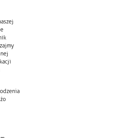
naszej
ie
nik
dzajmy
anej
kacji
j
hodzenia
użo