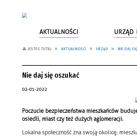
AKTUALNOŚCI
URZĄD 
JESTEŚ TUTAJ
AKTUALNOŚCI
URZĄD
NIE DAJ S
WŁADZE MIASTA
INFORMACJE O MIEŚCIE
SPORT
ZAŁATW SPRAWĘ
URZĄD MIASTA
LUDZIE PSZOWA
KULTURA
ZDROWIE
Nie daj się oszukać
URZĄD STANU CYWILNEGO
PARTNERZY, NGO
SZLAKI TURYSTYCZNE
BEZPIECZEŃSTWO
RADA MIEJSKA
JEDNOSTKI MIEJSKIE
ZABYTKI
ZWIERZĘTA W GMINIE
02-01-2022
BUDŻET MIASTA
EDUKACJA
POMIAR SATYSFAKCJI KLIENTA
Poczucie bezpieczeństwa mieszkańców buduje 
STRATEGIE, PLANY, PROGRAMY
INWESTYCJE MIEJSKIE
INFORMATOR
osiedli, miast czy też dużych aglomeracji.
FUNDUSZE ZEWNĘTRZNE
POWIATOWY LIDER
KOMUNIKACJA I TRANSPORT
PRZEDSIĘBIORCZOŚCI
Lokalna społeczność zna swoją okolicę, miesz
ZAGOSPODAROWANIE