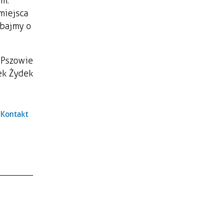
em.
miejsca
Dbajmy o
 Pszowie
ek Żydek
Kontakt