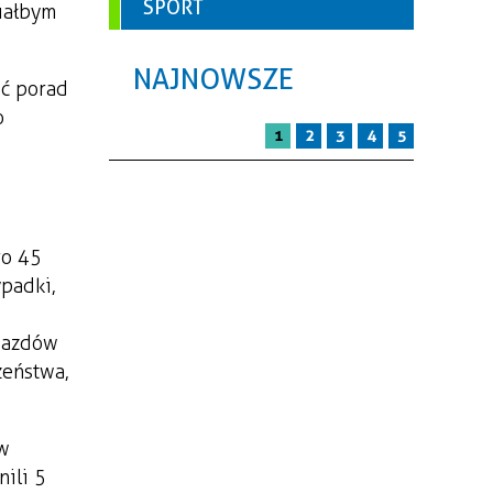
SPORT
ciałbym
NAJNOWSZE
ść porad
o
1
2
3
4
5
go 45
padki,
jazdów
zeństwa,
 w
ili 5