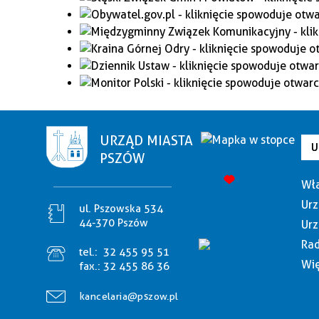
URZĄD MIASTA
U
PSZÓW
Wła
Urz
ul. Pszowska 534
44-370 Pszów
Urz
Rad
tel.:
32 455 95 51
Wię
fax.:
32 455 86 36
kancelaria@pszow.pl