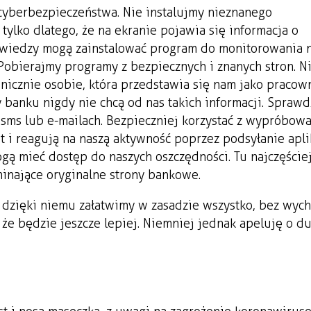
cyberbezpieczeństwa. Nie instalujmy nieznanego
ylko dlatego, że na ekranie pojawia się informacja o
zej wiedzy mogą zainstalować program do monitorowania 
 Pobierajmy programy z bezpiecznych i znanych stron. N
nicznie osobie, która przedstawia się nam jako pracow
 banku nigdy nie chcą od nas takich informacji. Spraw
 sms lub e-mailach. Bezpieczniej korzystać z wypróbow
et i reagują na naszą aktywność poprzez podsyłanie apli
gą mieć dostęp do naszych oszczędności. Tu najczęście
inające oryginalne strony bankowe.
 dzięki niemu załatwimy w zasadzie wszystko, bez wyc
zę że będzie jeszcze lepiej. Niemniej jednak apeluję o d