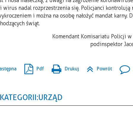
t i nosa maseczką, z uwagi na zagrożenie koronawirus
wirus nadal rozprzestrzenia się. Policjanci kontrolują 
t wykroczeniem i można na osobę nałożyć mandat karny. 
chodzących świąt.
Komendant Komisariatu Policji w
podinspektor Jac
astępna
Pdf
Drukuj
Powrót
KATEGORII: URZĄD