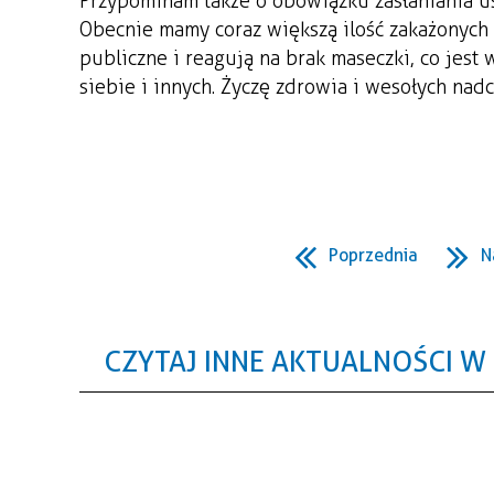
Przypominam także o obowiązku zasłaniania us
Obecnie mamy coraz większą ilość zakażonych i 
publiczne i reagują na brak maseczki, co jes
siebie i innych. Życzę zdrowia i wesołych nad
Poprzednia
N
CZYTAJ INNE AKTUALNOŚCI W 