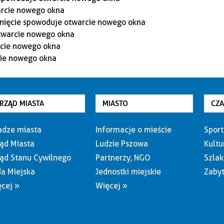
RZĄD MIASTA
MIASTO
CZ
dze miasta
Informacje o mieście
Sport
ąd Miasta
Ludzie Pszowa
Kultu
ąd Stanu Cywilnego
Partnerzy, NGO
Szlak
a Miejska
Jednostki miejskie
Zabyt
cej »
Więcej »