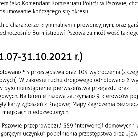
atem jako Komendant Komisariatu Policji w Pszowie, ch
odsumowanie kończącego się okresu.
h o charakterze kryminalnym i prewencyjnym, oraz gar
jednocześnie Burmistrzowi Pszowa za możliwość takieg
1.07-31.10.2021 r.)
otowano 53 przestępstwa oraz 104 wykroczenia (z cze
epowych). W zakresie ruchu drogowego odnotowano 2 wy
ów było nieustąpienie pierwszeństwa przejazdu oraz
owych. Na terenie Pszowa zatrzymano 9 kierowców po
ły karty zgłoszeń z Krajowej Mapy Zagrożenia Bezpiec
w miejscach niedozwolonych.
w Pszowie przeprowadzili 559 interwencji domowych i
 „gorącym uczynku” popełnienia przestępstwa oraz ujawn