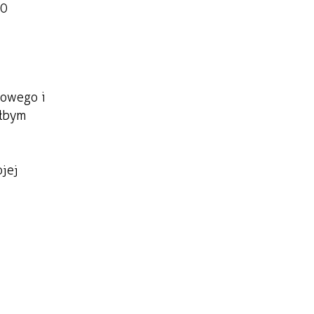
40
sowego i
ałbym
jej