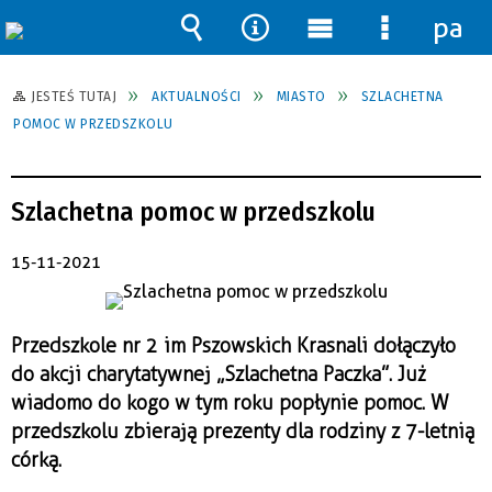
pane
Wyszukiwarka
Narzędzia
Menu
Menu
główne
szczegół
JESTEŚ TUTAJ
AKTUALNOŚCI
MIASTO
SZLACHETNA
POMOC W PRZEDSZKOLU
Szlachetna pomoc w przedszkolu
15-11-2021
Przedszkole nr 2 im Pszowskich Krasnali dołączyło
do akcji charytatywnej „Szlachetna Paczka”. Już
wiadomo do kogo w tym roku popłynie pomoc. W
przedszkolu zbierają prezenty dla rodziny z 7-letnią
córką.