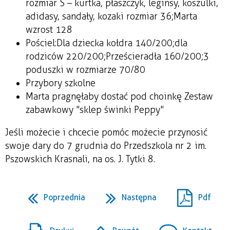
rozmiar S – kurtka, płaszczyk, leginsy, koszulki,
adidasy, sandały, kozaki rozmiar 36; Marta
wzrost 128
Pościel: Dla dziecka kołdra 140/200; dla
rodziców 220/200; Prześcieradła 160/200; 3
poduszki w rozmiarze 70/80
Przybory szkolne
Marta pragnęłaby dostać pod choinkę Zestaw
zabawkowy "sklep świnki Peppy"
Jeśli możecie i chcecie pomóc możecie przynosić
swoje dary do 7 grudnia do Przedszkola nr 2 im.
Pszowskich Krasnali, na os. J. Tytki 8.
Poprzednia
Następna
Pdf