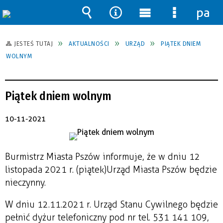
pane
Wyszukiwarka
Narzędzia
Menu
Menu
główne
szczegół
JESTEŚ TUTAJ
AKTUALNOŚCI
URZĄD
PIĄTEK DNIEM
WOLNYM
Piątek dniem wolnym
10-11-2021
Burmistrz Miasta Pszów informuje, że w dniu 12
listopada 2021 r. (piątek) Urząd Miasta Pszów będzie
nieczynny.
W dniu 12.11.2021 r. Urząd Stanu Cywilnego będzie
pełnić dyżur telefoniczny pod nr tel. 531 141 109,