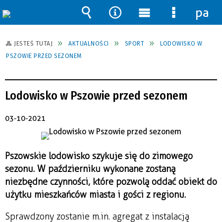
pane
Wyszukiwarka
Narzędzia
Menu
Menu
główne
szczegół
JESTEŚ TUTAJ
AKTUALNOŚCI
SPORT
LODOWISKO W
PSZOWIE PRZED SEZONEM
Lodowisko w Pszowie przed sezonem
03-10-2021
Pszowskie lodowisko szykuje się do zimowego
sezonu. W październiku wykonane zostaną
niezbędne czynności, które pozwolą oddać obiekt do
użytku mieszkańców miasta i gości z regionu.
Sprawdzony zostanie m.in. agregat z instalacją