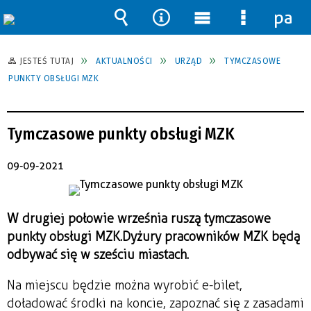
pane
Wyszukiwarka
Narzędzia
Menu
Menu
główne
szczegół
JESTEŚ TUTAJ
AKTUALNOŚCI
URZĄD
TYMCZASOWE
PUNKTY OBSŁUGI MZK
Tymczasowe punkty obsługi MZK
09-09-2021
W drugiej połowie września ruszą tymczasowe
punkty obsługi MZK. Dyżury pracowników MZK będą
odbywać się w sześciu miastach.
Na miejscu będzie można wyrobić e-bilet,
doładować środki na koncie, zapoznać się z zasadami