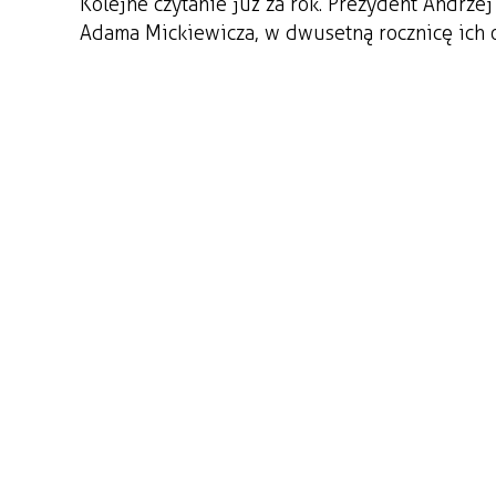
Kolejne czytanie już za rok. Prezydent Andrze
Adama Mickiewicza, w dwusetną rocznicę ich 