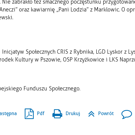
go. Nie zabrakło też smacznego poczęstunku przygotowa
U Aneczi” oraz kawiarnię „Pani Lodzia” z Marklowic. O o
ewski.
Inicjatyw Społecznych CRIS z Rybnika, LGD Lyskor z Ly
środek Kultury w Pszowie, OSP Krzyżkowice i LKS Naprz
pejskiego Funduszu Społecznego.
astępna
Pdf
Drukuj
Powrót