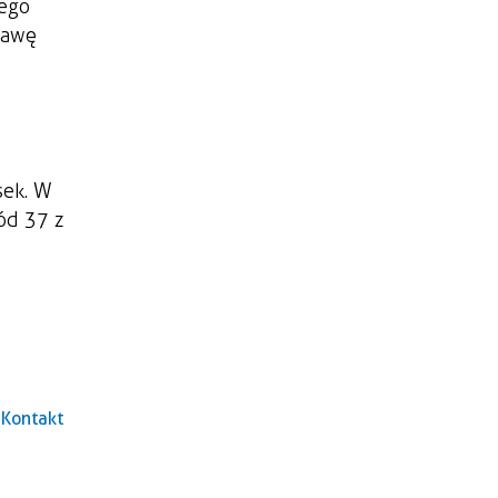
nego
prawę
sek. W
ód 37 z
Kontakt