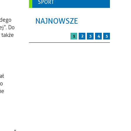
SPORT
NAJNOWSZE
żdego
ej”. Do
 także
1
2
3
4
5
ał
no
ie