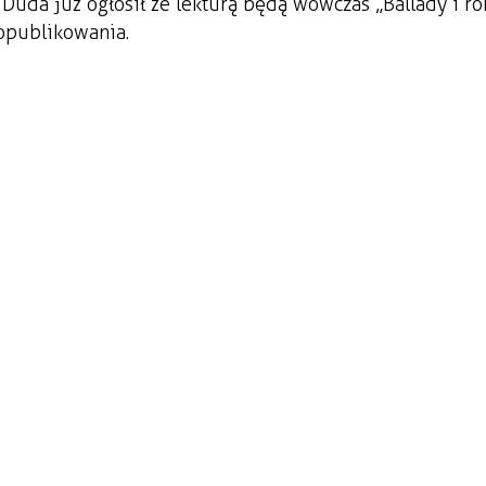
j Duda już ogłosił że lekturą będą wówczas „Ballady i r
opublikowania.