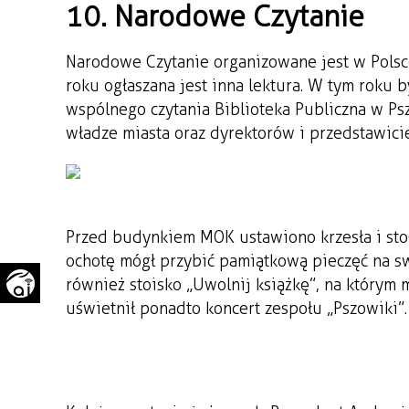
10. Narodowe Czytanie
WAŻNE TELEFONY
PRZESTRZENNE
GAZETA SAMORZĄDOWA
Narodowe Czytanie organizowane jest w Polsce
"PSZOW.PL"
roku ogłaszana jest inna lektura. W tym roku b
wspólnego czytania Biblioteka Publiczna w Ps
władze miasta oraz dyrektorów i przedstawicie
Przed budynkiem MOK ustawiono krzesła i stoły
ochotę mógł przybić pamiątkową pieczęć na s
również stoisko „Uwolnij książkę”, na którym 
uświetnił ponadto koncert zespołu „Pszowiki”.