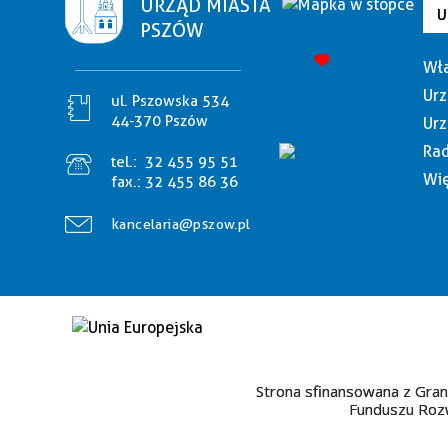
URZĄD MIASTA
U
PSZÓW
Wła
Urz
ul. Pszowska 534
44-370 Pszów
Urz
Rad
tel.:
32 455 95 51
Wię
fax.:
32 455 86 36
kancelaria@pszow.pl
Strona sfinansowana z Gran
Funduszu Rozw