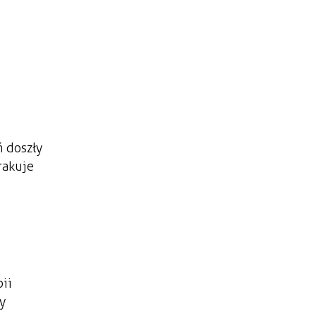
ń doszły
rakuje
ii
y