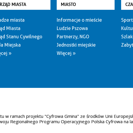
RZĄD MIASTA
MIASTO
CZ
dze miasta
Informacje o mieście
Sport
ąd Miasta
Ludzie Pszowa
Kultu
ąd Stanu Cywilnego
Partnerzy, NGO
Szlak
a Miejska
Jednostki miejskie
Zabyt
cej »
Więcej »
tu w ramach projektu "Cyfrowa Gmina" ze środków Unii Europejs
oju Regionalnego Programu Operacyjnego Polska Cyfrowa na l