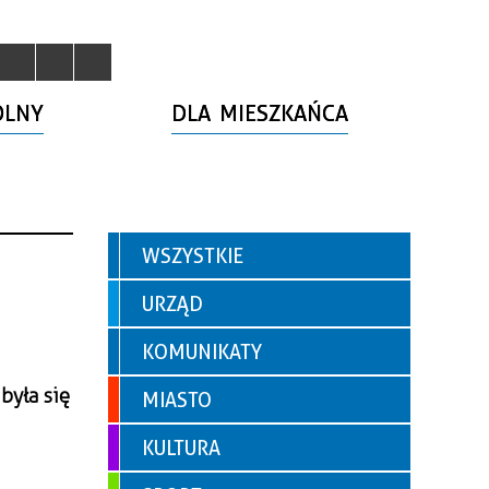
OLNY
DLA MIESZKAŃCA
WSZYSTKIE
URZĄD
KOMUNIKATY
była się
MIASTO
KULTURA