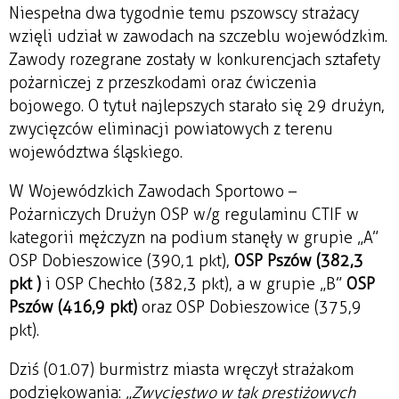
Niespełna dwa tygodnie temu pszowscy strażacy
wzięli udział w zawodach na szczeblu wojewódzkim.
Zawody rozegrane zostały w konkurencjach sztafety
pożarniczej z przeszkodami oraz ćwiczenia
bojowego. O tytuł najlepszych starało się 29 drużyn,
zwycięzców eliminacji powiatowych z terenu
województwa śląskiego.
W Wojewódzkich Zawodach Sportowo –
Pożarniczych Drużyn OSP w/g regulaminu CTIF w
kategorii mężczyzn na podium stanęły w grupie „A”
OSP Dobieszowice (390,1 pkt),
OSP Pszów (382,3
pkt )
i OSP Chechło (382,3 pkt), a w grupie „B”
OSP
Pszów (416,9 pkt)
oraz OSP Dobieszowice (375,9
pkt).
Dziś (01.07) burmistrz miasta wręczył strażakom
podziękowania: „
Zwycięstwo w tak prestiżowych