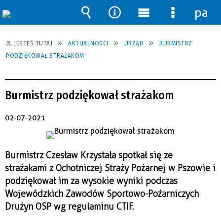
pane
Wyszukiwarka
Narzędzia
Menu
Menu
główne
szczegół
JESTEŚ TUTAJ
AKTUALNOŚCI
URZĄD
BURMISTRZ
PODZIĘKOWAŁ STRAŻAKOM
Burmistrz podziękował strażakom
02-07-2021
Burmistrz Czesław Krzystała spotkał się ze
strażakami z Ochotniczej Straży Pożarnej w Pszowie i
podziękował im za wysokie wyniki podczas
Wojewódzkich Zawodów Sportowo-Pożarniczych
Drużyn OSP wg regulaminu CTIF.