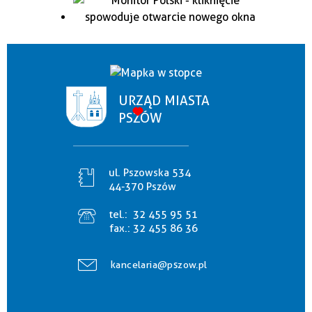
URZĄD MIASTA
PSZÓW
ul. Pszowska 534
44-370 Pszów
tel.:
32 455 95 51
fax.:
32 455 86 36
kancelaria@pszow.pl