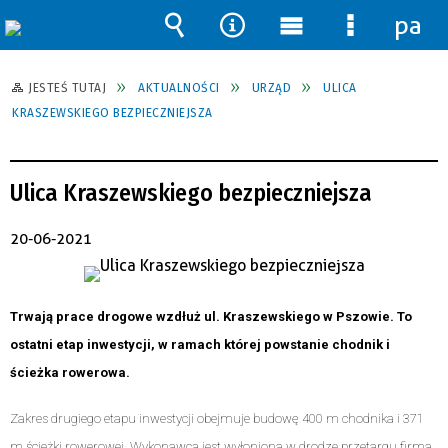
pane
Wyszukiwarka
Narzędzia
Menu
Menu
główne
szczegół
JESTEŚ TUTAJ
AKTUALNOŚCI
URZĄD
ULICA
KRASZEWSKIEGO BEZPIECZNIEJSZA
Ulica Kraszewskiego bezpieczniejsza
20-06-2021
Trwają prace drogowe wzdłuż ul. Kraszewskiego w Pszowie. To
ostatni etap inwestycji, w ramach której powstanie chodnik i
ścieżka rowerowa.
Zakres drugiego etapu inwestycji obejmuje budowę 400 m chodnika i 371
m ścieżki rowerowej. Wykonawcą jest wyłoniona w drodze przetargu firma