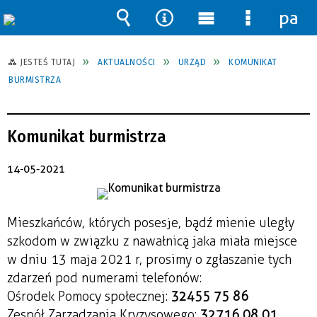
pane
Wyszukiwarka
Narzędzia
Menu
Menu
główne
szczegół
JESTEŚ TUTAJ
AKTUALNOŚCI
URZĄD
KOMUNIKAT
BURMISTRZA
Komunikat burmistrza
14-05-2021
Mieszkańców, których posesje, bądź mienie uległy
szkodom w związku z nawałnicą jaka miała miejsce
w dniu 13 maja 2021 r, prosimy o zgłaszanie tych
zdarzeń pod numerami telefonów:
Ośrodek Pomocy społecznej:
32 455 75 86
Zespół Zarządzania Kryzysowego:
32 716 08 01