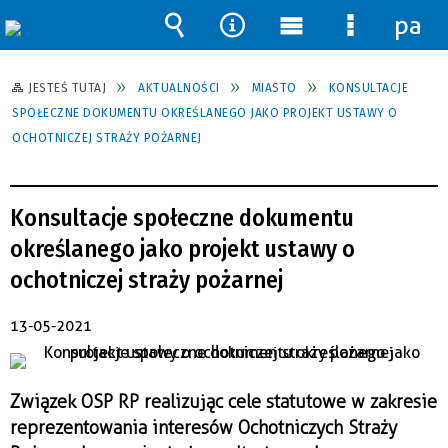
pane
Wyszukiwarka
Narzędzia
Menu
Menu
główne
szczegół
JESTEŚ TUTAJ
AKTUALNOŚCI
MIASTO
KONSULTACJE
SPOŁECZNE DOKUMENTU OKREŚLANEGO JAKO PROJEKT USTAWY O
OCHOTNICZEJ STRAŻY POŻARNEJ
Konsultacje społeczne dokumentu
określanego jako projekt ustawy o
ochotniczej straży pożarnej
13-05-2021
Związek OSP RP realizując cele statutowe w zakresie
reprezentowania interesów Ochotniczych Straży