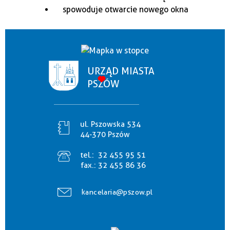
URZĄD MIASTA
PSZÓW
ul. Pszowska 534
44-370 Pszów
tel.:
32 455 95 51
fax.:
32 455 86 36
kancelaria@pszow.pl