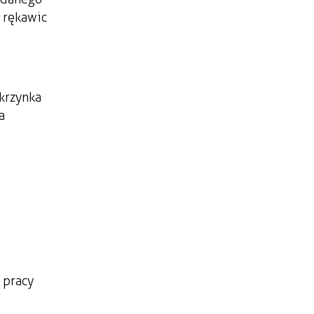
 rękawic
skrzynka
a
 pracy