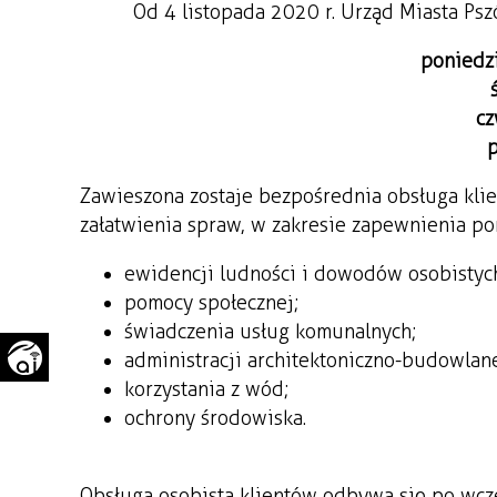
Od 4 listopada 2020 r. Urząd Miasta Ps
WAŻNE TELEFONY
PRZESTRZENNE
poniedzi
GAZETA SAMORZĄDOWA
"PSZOW.PL"
cz
p
Zawieszona zostaje bezpośrednia obsługa klien
załatwienia spraw, w zakresie zapewnienia po
ewidencji ludności i dowodów osobistyc
pomocy społecznej;
świadczenia usług komunalnych;
administracji architektoniczno-budowlane
korzystania z wód;
ochrony środowiska.
Obsługa osobista klientów odbywa się po wc