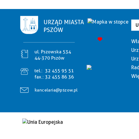
URZĄD MIASTA
U
PSZÓW
Wła
Urz
ul. Pszowska 534
44-370 Pszów
Urz
Rad
tel.:
32 455 95 51
Wię
fax.:
32 455 86 36
kancelaria@pszow.pl