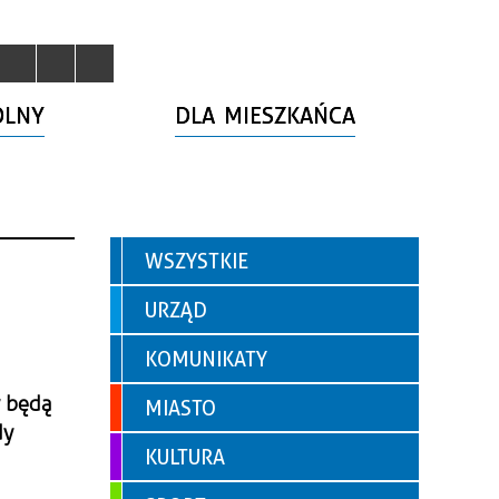
OLNY
DLA MIESZKAŃCA
WSZYSTKIE
URZĄD
KOMUNIKATY
y będą
MIASTO
dy
KULTURA