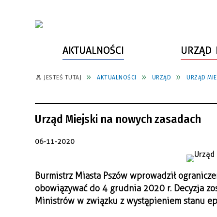
AKTUALNOŚCI
URZĄD 
JESTEŚ TUTAJ
AKTUALNOŚCI
URZĄD
URZĄD MI
WŁADZE MIASTA
INFORMACJE O MIEŚCIE
SPORT
ZAŁATW SPRAWĘ
URZĄD MIASTA
LUDZIE PSZOWA
KULTURA
ZDROWIE
Urząd Miejski na nowych zasadach
URZĄD STANU CYWILNEGO
PARTNERZY, NGO
SZLAKI TURYSTYCZNE
BEZPIECZEŃSTWO
RADA MIEJSKA
JEDNOSTKI MIEJSKIE
ZABYTKI
ZWIERZĘTA W GMINIE
06-11-2020
BUDŻET MIASTA
EDUKACJA
POMIAR SATYSFAKCJI KLIENTA
Burmistrz Miasta Pszów wprowadził ogranicz
STRATEGIE, PLANY, PROGRAMY
INWESTYCJE MIEJSKIE
INFORMATOR
obowiązywać do 4 grudnia 2020 r. Decyzja zo
FUNDUSZE ZEWNĘTRZNE
POWIATOWY LIDER
KOMUNIKACJA I TRANSPORT
Ministrów w związku z wystąpieniem stanu ep
PRZEDSIĘBIORCZOŚCI
ZAGOSPODAROWANIE