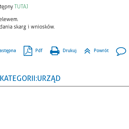
stępny
TUTAJ
zelewem.
dania skarg i wniosków.
astępna
Pdf
Drukuj
Powrót
KATEGORII: URZĄD