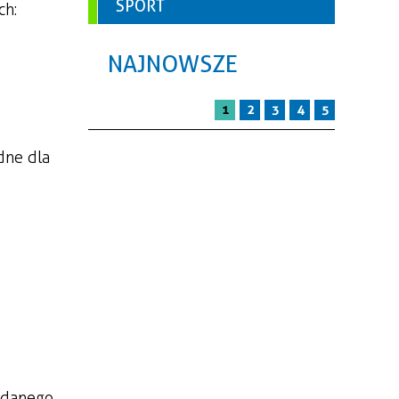
SPORT
ch:
NAJNOWSZE
1
2
3
4
5
dne dla
 danego