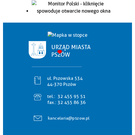
URZĄD MIASTA
PSZÓW
ul. Pszowska 534
44-370 Pszów
tel.:
32 455 95 51
fax.:
32 455 86 36
kancelaria@pszow.pl