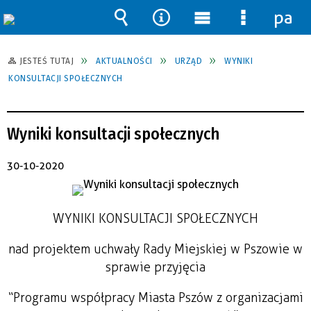
pane
Wyszukiwarka
Narzędzia
Menu
Menu
główne
szczegół
JESTEŚ TUTAJ
AKTUALNOŚCI
URZĄD
WYNIKI
KONSULTACJI SPOŁECZNYCH
Wyniki konsultacji społecznych
30-10-2020
WYNIKI KONSULTACJI SPOŁECZNYCH
nad projektem uchwały Rady Miejskiej w Pszowie w
sprawie przyjęcia
“Programu współpracy Miasta Pszów z organizacjami