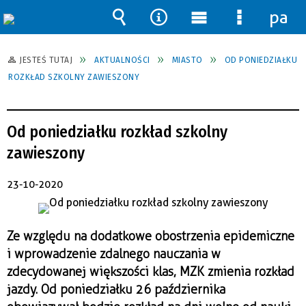
pane
Wyszukiwarka
Narzędzia
Menu
Menu
główne
szczegół
JESTEŚ TUTAJ
AKTUALNOŚCI
MIASTO
OD PONIEDZIAŁKU
ROZKŁAD SZKOLNY ZAWIESZONY
Od poniedziałku rozkład szkolny
zawieszony
23-10-2020
Ze względu na dodatkowe obostrzenia epidemiczne
i wprowadzenie zdalnego nauczania w
zdecydowanej większości klas, MZK zmienia rozkład
jazdy. Od poniedziałku 26 października