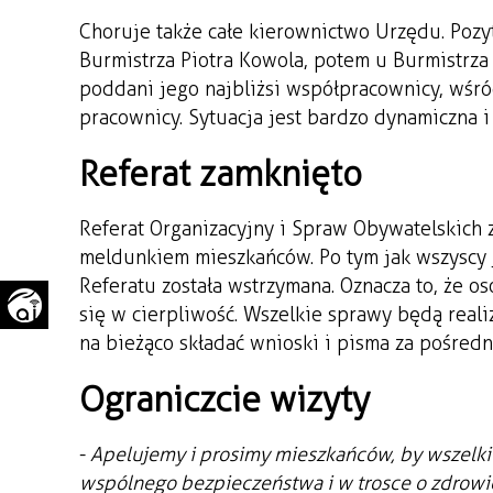
WAŻNE TELEFONY
PRZESTRZENNE
Choruje także całe kierownictwo Urzędu. Pozy
Burmistrza Piotra Kowola, potem u Burmistrza 
GAZETA SAMORZĄDOWA
poddani jego najbliżsi współpracownicy, wśród
"PSZOW.PL"
pracownicy. Sytuacja jest bardzo dynamiczna 
Referat zamknięto
Referat Organizacyjny i Spraw Obywatelskich
meldunkiem mieszkańców. Po tym jak wszyscy 
Referatu została wstrzymana. Oznacza to, że o
się w cierpliwość. Wszelkie sprawy będą rea
na bieżąco składać wnioski i pisma za pośredn
Ograniczcie wizyty
-
Apelujemy i prosimy mieszkańców, by wszelkie
wspólnego bezpieczeństwa i w trosce o zdrowie 