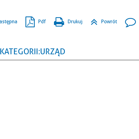
astępna
Pdf
Drukuj
Powrót
KATEGORII: URZĄD