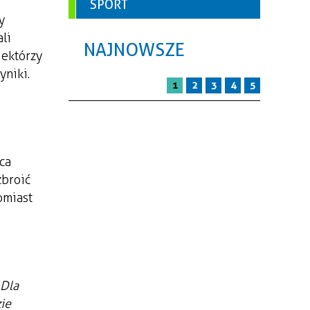
SPORT
y
li
NAJNOWSZE
iektórzy
yniki.
1
2
3
4
5
ca
zbroić
omiast
 Dla
ie