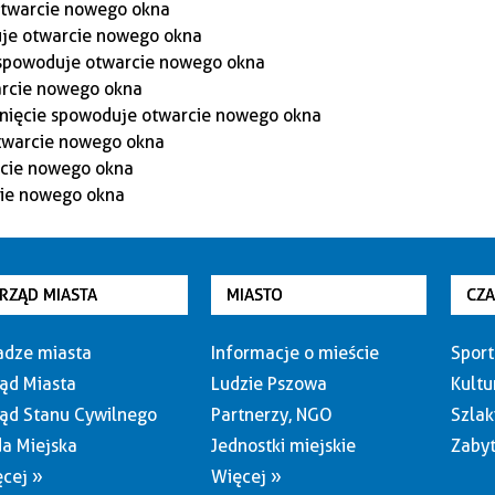
RZĄD MIASTA
MIASTO
CZ
dze miasta
Informacje o mieście
Sport
ąd Miasta
Ludzie Pszowa
Kultu
ąd Stanu Cywilnego
Partnerzy, NGO
Szlak
a Miejska
Jednostki miejskie
Zabyt
cej »
Więcej »