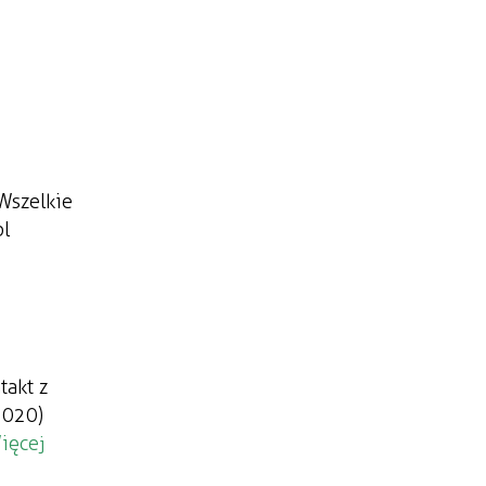
Wszelkie
pl
takt z
2020)
ięcej