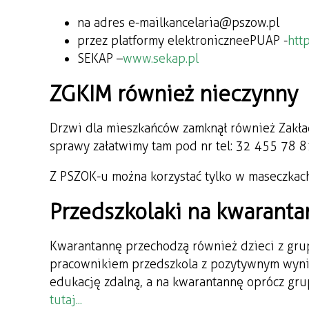
na adres e-mail kancelaria@pszow.pl
przez platformy elektroniczne ePUAP -
htt
SEKAP –
www.sekap.pl
ZGKIM również nieczynny
Drzwi dla mieszkańców zamknął również Zakła
sprawy załatwimy tam pod nr tel: 32 455 78 
Z PSZOK-u można korzystać tylko w maseczkach
Przedszkolaki na kwaranta
Kwarantannę przechodzą również dzieci z grup
pracownikiem przedszkola z pozytywnym wyniki
edukację zdalną, a na kwarantannę oprócz gr
tutaj...