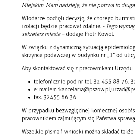
Miejskim. Mam nadzieję, że nie potrwa to długa
Włodarze podjęli decyzję, że chorego burmistr
izolacji będzie pracował zdalnie. -
Tego wymaga 
sekretarz miasta
– dodaje Piotr Kowol.
W związku z dynamiczną sytuacją epidemiolog
skrzynce podawczej w budynku nr „1" od ulicy
Aby skontaktować się z pracownikami Urzędu 
telefonicznie pod nr tel. 32 455 88 76, 
e: mailem : kancelaria@pszow.pl, urzad@p
fax. 32 455 86 36
W przypadku bezwzględnej koniecznej osobist
pracownikiem zajmującym się Państwa sprawą
Wszelkie pisma i wnioski można składać także 