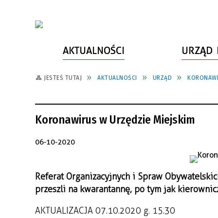
AKTUALNOŚCI
URZĄD 
JESTEŚ TUTAJ
AKTUALNOŚCI
URZĄD
KORONAWIR
WŁADZE MIASTA
INFORMACJE O MIEŚCIE
SPORT
ZAŁATW SPRAWĘ
URZĄD MIASTA
LUDZIE PSZOWA
KULTURA
ZDROWIE
Koronawirus w Urzędzie Miejskim
URZĄD STANU CYWILNEGO
PARTNERZY, NGO
SZLAKI TURYSTYCZNE
BEZPIECZEŃSTWO
RADA MIEJSKA
JEDNOSTKI MIEJSKIE
ZABYTKI
ZWIERZĘTA W GMINIE
06-10-2020
BUDŻET MIASTA
EDUKACJA
POMIAR SATYSFAKCJI KLIENTA
Referat Organizacyjnych i Spraw Obywatelski
STRATEGIE, PLANY, PROGRAMY
INWESTYCJE MIEJSKIE
INFORMATOR
przeszli na kwarantannę, po tym jak kierowni
FUNDUSZE ZEWNĘTRZNE
POWIATOWY LIDER
KOMUNIKACJA I TRANSPORT
PRZEDSIĘBIORCZOŚCI
AKTUALIZACJA 07.10.2020 g. 15.30
ZAGOSPODAROWANIE