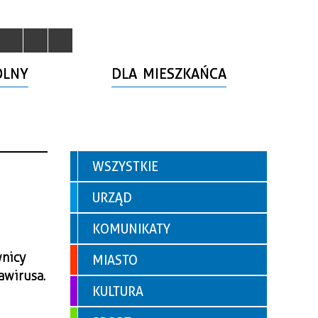
OLNY
DLA MIESZKAŃCA
WSZYSTKIE
URZĄD
KOMUNIKATY
wnicy
MIASTO
awirusa.
KULTURA