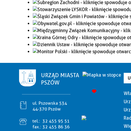
URZĄD MIASTA
U
PSZÓW
Wła
Urz
ul. Pszowska 534
44-370 Pszów
Urz
Rad
tel.:
32 455 95 51
Wię
fax.:
32 455 86 36