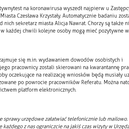
tywny test na koronawirusa wyszedł najpierw u Zastępc
Miasta Czesława Krzystały. Automatycznie badaniu zosta
 nich sekretarz miasta Alicja Nawrat. Chorzy są także n
i w każdej chwili kolejne osoby mogą mieć pozytywne w
 zajmuje się m.in. wydawaniem dowodów osobistych i
jego pracownicy zostali skierowani na kwarantannę pra
soby oczekujące na realizację wniosków będą musiały u
lizowane po powrocie pracowników Referatu. Można nat
ictwem platform elektronicznych.
 sprawy urzędowe załatwiać telefonicznie lub mailowo.
każdego z nas ograniczcie na jakiś czas wizyty w Urzędz