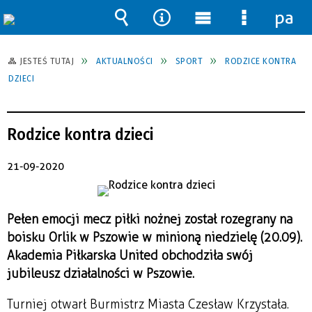
pane
Wyszukiwarka
Narzędzia
Menu
Menu
główne
szczegół
JESTEŚ TUTAJ
AKTUALNOŚCI
SPORT
RODZICE KONTRA
DZIECI
Rodzice kontra dzieci
21-09-2020
Pełen emocji mecz piłki nożnej został rozegrany na
boisku Orlik w Pszowie w minioną niedzielę (20.09).
Akademia Piłkarska United obchodziła swój
jubileusz działalności w Pszowie.
Turniej otwarł Burmistrz Miasta Czesław Krzystała.