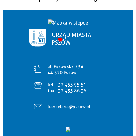
URZĄD MIASTA
PSZÓW
ul. Pszowska 534
44-370 Pszów
tel.:
32 455 95 51
fax.:
32 455 86 36
kancelaria@pszow.pl