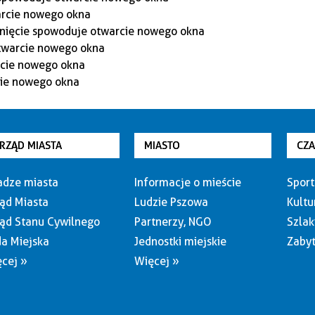
RZĄD MIASTA
MIASTO
CZ
dze miasta
Informacje o mieście
Sport
ąd Miasta
Ludzie Pszowa
Kultu
ąd Stanu Cywilnego
Partnerzy, NGO
Szlak
a Miejska
Jednostki miejskie
Zabyt
cej »
Więcej »