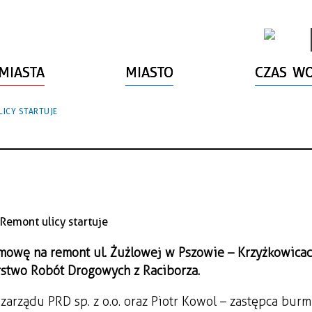
MIASTA
MIASTO
CZAS W
ICY STARTUJE
owę na remont ul. Żużlowej w Pszowie – Krzyżkowicac
rstwo Robót Drogowych z Raciborza.
arządu PRD sp. z o.o. oraz Piotr Kowol – zastępca burm