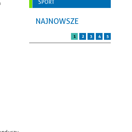
SPORT
a
NAJNOWSZE
1
2
3
4
5