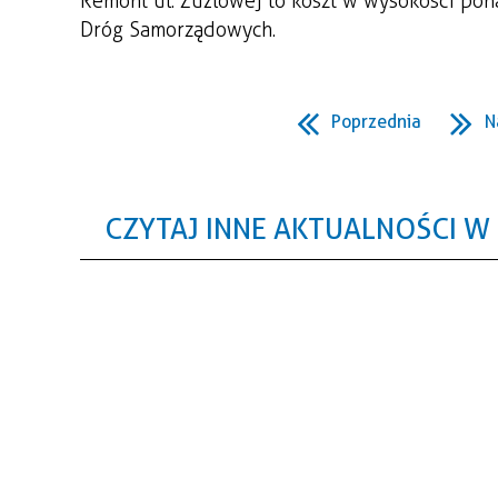
Remont ul. Żużlowej to koszt w wysokości pona
Dróg Samorządowych.
Poprzednia
N
CZYTAJ INNE AKTUALNOŚCI W 