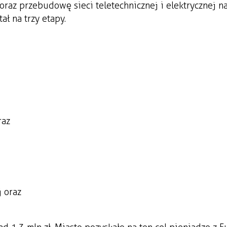
raz przebudowę sieci teletechnicznej i elektrycznej n
ł na trzy etapy.
raz
j oraz