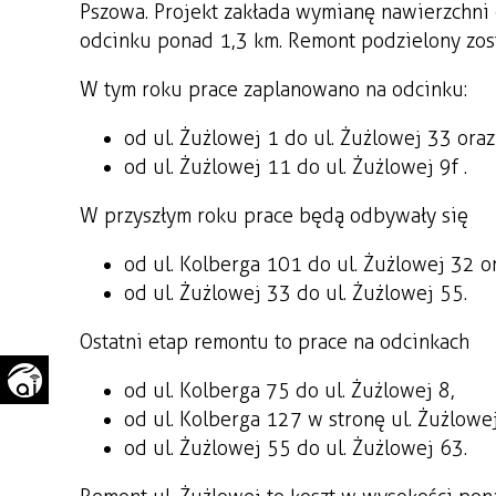
Pszowa. Projekt zakłada wymianę nawierzchni o
WAŻNE TELEFONY
PRZESTRZENNE
odcinku ponad 1,3 km. Remont podzielony zosta
GAZETA SAMORZĄDOWA
W tym roku prace zaplanowano na odcinku:
"PSZOW.PL"
od ul. Żużlowej 1 do ul. Żużlowej 33 oraz
od ul. Żużlowej 11 do ul. Żużlowej 9f .
W przyszłym roku prace będą odbywały się
od ul. Kolberga 101 do ul. Żużlowej 32 o
od ul. Żużlowej 33 do ul. Żużlowej 55.
Ostatni etap remontu to prace na odcinkach
od ul. Kolberga 75 do ul. Żużlowej 8,
od ul. Kolberga 127 w stronę ul. Żużlowe
od ul. Żużlowej 55 do ul. Żużlowej 63.