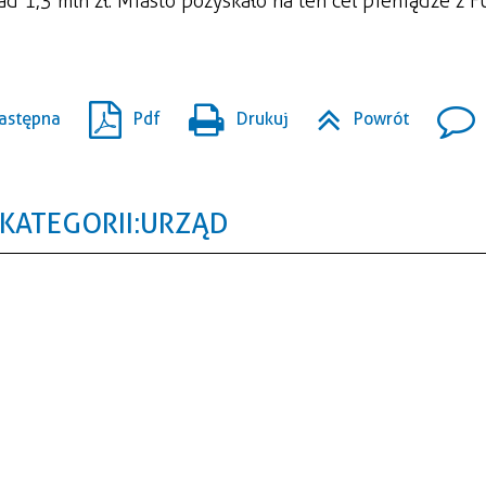
d 1,3 mln zł. Miasto pozyskało na ten cel pieniądze z 
astępna
Pdf
Drukuj
Powrót
KATEGORII: URZĄD