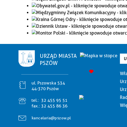
URZĄD MIASTA
U
PSZÓW
Wła
Urz
ul. Pszowska 534
44-370 Pszów
Urz
Rad
tel.:
32 455 95 51
Wię
fax.:
32 455 86 36
kancelaria@pszow.pl