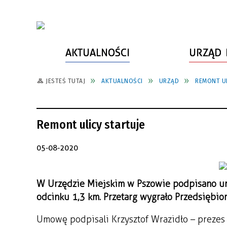
AKTUALNOŚCI
URZĄD 
JESTEŚ TUTAJ
AKTUALNOŚCI
URZĄD
REMONT UL
WŁADZE MIASTA
INFORMACJE O MIEŚCIE
SPORT
ZAŁATW SPRAWĘ
URZĄD MIASTA
LUDZIE PSZOWA
KULTURA
ZDROWIE
Remont ulicy startuje
URZĄD STANU CYWILNEGO
PARTNERZY, NGO
SZLAKI TURYSTYCZNE
BEZPIECZEŃSTWO
RADA MIEJSKA
JEDNOSTKI MIEJSKIE
ZABYTKI
ZWIERZĘTA W GMINIE
05-08-2020
BUDŻET MIASTA
EDUKACJA
POMIAR SATYSFAKCJI KLIENTA
W Urzędzie Miejskim w Pszowie podpisano um
STRATEGIE, PLANY, PROGRAMY
INWESTYCJE MIEJSKIE
INFORMATOR
odcinku 1,3 km. Przetarg wygrało Przedsiębio
FUNDUSZE ZEWNĘTRZNE
POWIATOWY LIDER
KOMUNIKACJA I TRANSPORT
PRZEDSIĘBIORCZOŚCI
Umowę podpisali Krzysztof Wrazidło – prezes z
ZAGOSPODAROWANIE