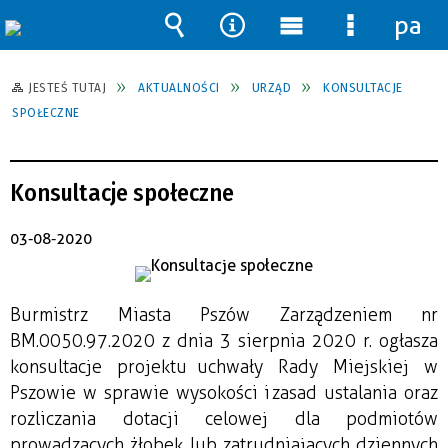
pane
Wyszukiwarka
Narzędzia
Menu
Menu
główne
szczegół
JESTEŚ TUTAJ
AKTUALNOŚCI
URZĄD
KONSULTACJE
SPOŁECZNE
Konsultacje społeczne
03-08-2020
Burmistrz Miasta Pszów Zarządzeniem nr
BM.0050.97.2020 z dnia 3 sierpnia 2020 r. ogłasza
konsultacje projektu uchwały Rady Miejskiej w
Pszowie w sprawie wysokości i zasad ustalania oraz
rozliczania dotacji celowej dla podmiotów
prowadzących żłobek lub zatrudniających dziennych