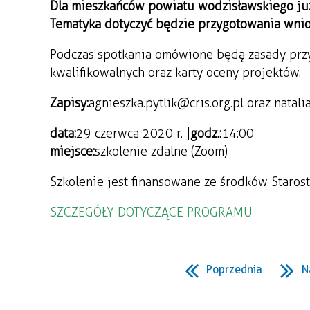
Dla mieszkańców powiatu wodzisławskiego już 
Tematyka dotyczyć będzie przygotowania wnio
Podczas spotkania omówione będą zasady przy
kwalifikowalnych oraz karty oceny projektów.
Zapisy:
agnieszka.pytlik@cris.org.pl oraz natal
data:
29 czerwca 2020 r. |
godz.:
14:00
miejsce:
szkolenie zdalne (Zoom)
Szkolenie jest finansowane ze środków Staro
SZCZEGÓŁY DOTYCZĄCE PROGRAMU
Poprzednia
N