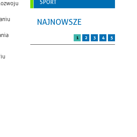
SPORT
 Rozwoju
aniu
NAJNOWSZE
ania
1
2
3
4
5
niu