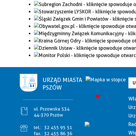
URZĄD MIASTA
U
PSZÓW
Wła
Urz
ul. Pszowska 534
44-370 Pszów
Urz
Rad
tel.:
32 455 95 51
Wię
fax.:
32 455 86 36