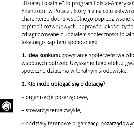
„Działaj Lokalnie” to program Polsko-Ameryka
WAŻNE TELEFONY
PRZESTRZENNE
Filantropii w Polsce , który ma na celu aktyw
charakterze dobra wspólnego poprzez wspiera
GAZETA SAMORZĄDOWA
"PSZOW.PL"
aspiracji rozwojowych, poprawie jakości życ
zdiagnozowane z udziałem społeczności lokaln
lokalnego kapitału społecznego.
1. Idea konkursu:
powstanie społeczeństwa zdo
wspólnych potrzeb. Uzyskanie tego efektu gwa
społeczne działania w lokalnym środowisku.
2. Kto może ubiegać się o dotację?
– organizacje pozarządowe,
– stowarzyszenia zwykłe,
– oddziały terenowe organizacji pozarządowyc