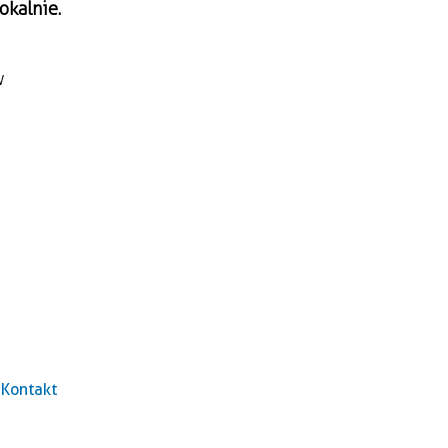
okalnie.
w
Kontakt