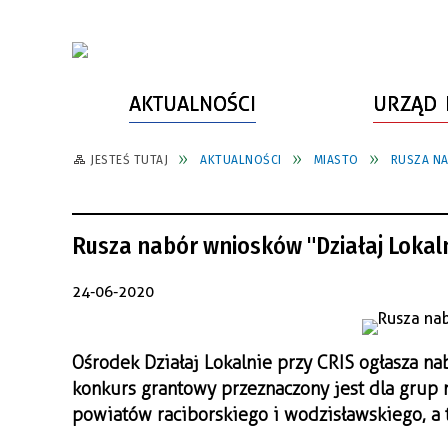
AKTUALNOŚCI
URZĄD 
JESTEŚ TUTAJ
AKTUALNOŚCI
MIASTO
RUSZA NA
WŁADZE MIASTA
INFORMACJE O MIEŚCIE
SPORT
ZAŁATW SPRAWĘ
URZĄD MIASTA
LUDZIE PSZOWA
KULTURA
ZDROWIE
Rusza nabór wniosków "Działaj Lokal
URZĄD STANU CYWILNEGO
PARTNERZY, NGO
SZLAKI TURYSTYCZNE
BEZPIECZEŃSTWO
RADA MIEJSKA
JEDNOSTKI MIEJSKIE
ZABYTKI
ZWIERZĘTA W GMINIE
24-06-2020
BUDŻET MIASTA
EDUKACJA
POMIAR SATYSFAKCJI KLIENTA
Ośrodek Działaj Lokalnie przy CRIS ogłasza n
STRATEGIE, PLANY, PROGRAMY
INWESTYCJE MIEJSKIE
INFORMATOR
konkurs grantowy przeznaczony jest dla grup n
FUNDUSZE ZEWNĘTRZNE
POWIATOWY LIDER
KOMUNIKACJA I TRANSPORT
powiatów raciborskiego i wodzisławskiego, a t
PRZEDSIĘBIORCZOŚCI
ZAGOSPODAROWANIE