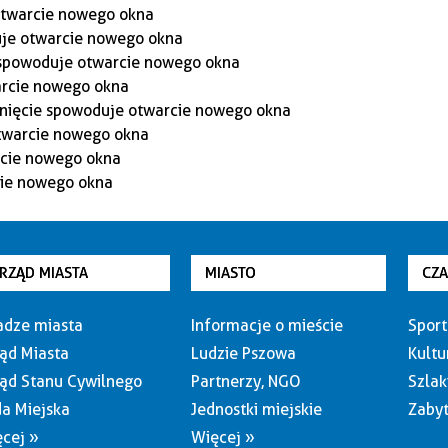
RZĄD MIASTA
MIASTO
CZ
dze miasta
Informacje o mieście
Sport
ąd Miasta
Ludzie Pszowa
Kultu
ąd Stanu Cywilnego
Partnerzy, NGO
Szlak
a Miejska
Jednostki miejskie
Zabyt
cej »
Więcej »