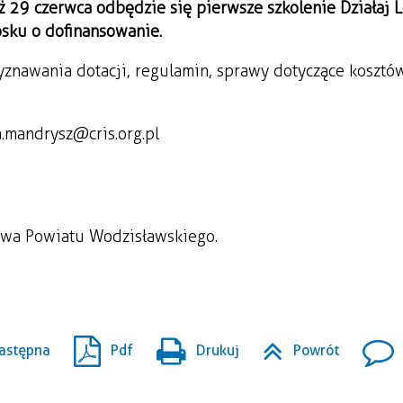
29 czerwca odbędzie się pierwsze szkolenie Działaj L
sku o dofinansowanie.
znawania dotacji, regulamin, sprawy dotyczące kosztó
ia.mandrysz@cris.org.pl
stwa Powiatu Wodzisławskiego.
astępna
Pdf
Drukuj
Powrót