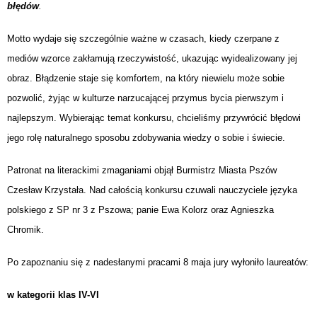
błędów
.
Motto wydaje
się szczególnie ważne w czasach, kiedy czerpane z
mediów wzorce zakłamują rzeczywistość, ukazując wyidealizowany jej
obraz. Błądzenie staje się komfortem, na który niewielu może sobie
pozwolić, żyjąc w kulturze narzucającej przymus bycia pierwszym i
najlepszym. Wybierając temat konku
rsu, chcieliśmy przywrócić błędowi
jego rolę naturalnego sposobu zdobywania wiedzy o sobie i świecie.
Patronat na literackimi zmaganiami objął Burmistrz Miasta Pszów
Czesław Krzystała.
Nad całością konkursu czuwali nauczyciele języka
polskiego z SP nr 3 z Pszowa; panie Ewa Kolorz oraz Agnieszka
Chromik.
Po zapoznaniu się z nadesłanymi pracami 8 maja jury wyłoniło laureatów:
w kategorii klas IV-VI