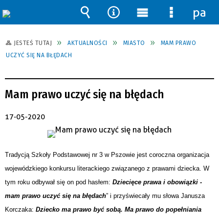
pane
Wyszukiwarka
Narzędzia
Menu
Menu
główne
szczegół
JESTEŚ TUTAJ
AKTUALNOŚCI
MIASTO
MAM PRAWO
UCZYĆ SIĘ NA BŁĘDACH
Mam prawo uczyć się na błędach
17-05-2020
Tradycją Szkoły Podstawowej nr 3 w Pszowie jest coroczna organizacja
wojewódzkiego konkursu literackiego związanego z prawami dziecka.
W
tym roku odbywał się on pod hasłem:
Dziecięce prawa i obowiązki -
mam prawo uczyć się na błędach
” i przyświecały mu słowa Janusza
Korczaka:
Dziecko ma prawo być sobą. Ma prawo do popełniania