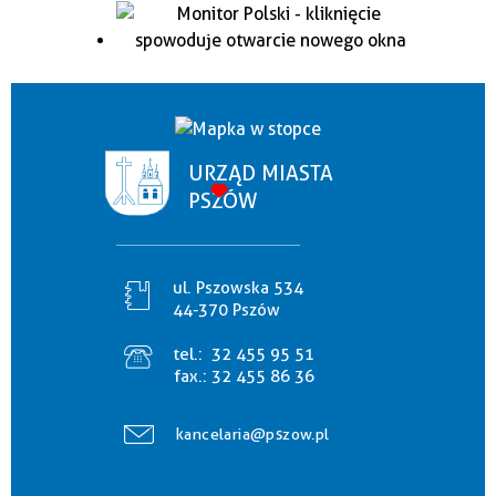
URZĄD MIASTA
PSZÓW
ul. Pszowska 534
44-370 Pszów
tel.:
32 455 95 51
fax.:
32 455 86 36
kancelaria@pszow.pl