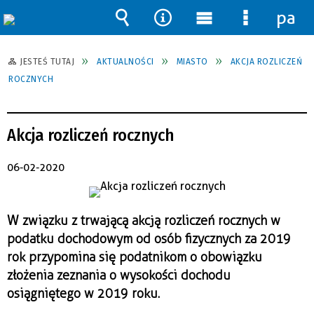
pane
Wyszukiwarka
Narzędzia
Menu
Menu
główne
szczegół
JESTEŚ TUTAJ
AKTUALNOŚCI
MIASTO
AKCJA ROZLICZEŃ
ROCZNYCH
Akcja rozliczeń rocznych
06-02-2020
W związku z trwającą akcją rozliczeń rocznych w
podatku dochodowym od osób fizycznych za 2019
rok przypomina się podatnikom o obowiązku
złożenia zeznania o wysokości dochodu
osiągniętego w 2019 roku.