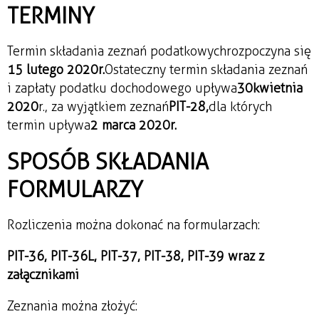
TERMINY
Termin składania zeznań podatkowych rozpoczyna się
15 lutego 2020r.
Ostateczny termin składania zeznań
i zapłaty podatku dochodowego upływa
30
kwietnia
2020
r., za wyjątkiem zeznań
PIT-28,
dla których
termin upływa
2 marca 2020r.
SPOSÓB SKŁADANIA
FORMULARZY
Rozliczenia można dokonać na formularzach:
PIT-36, PIT-36L, PIT-37, PIT-38, PIT-39 wraz z
załącznikami
Zeznania można złożyć: