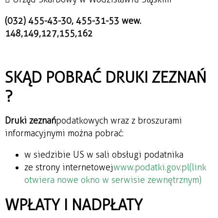
(032) 455-43-30, 455-31-53 wew.
148,149,127,155,162
SKĄD POBRAĆ DRUKI ZEZNAŃ
?
Druki zeznań
podatkowych wraz z broszurami
informacyjnymi można pobrać:
w siedzibie US w sali obsługi podatnika
ze strony internetowej
www.podatki.gov.pl(link
otwiera nowe okno w serwisie zewnętrznym)
WPŁATY I NADPŁATY