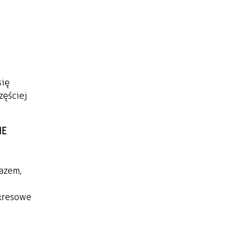
się
zęściej
IE
azem,
okresowe