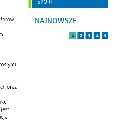
SPORT
NAJNOWSZE
żarów.
em
1
2
3
4
5
rosłymi
ch oraz
nku
jest
acja