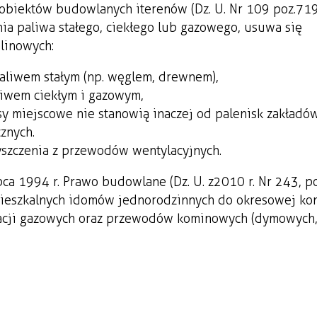
biektów budowlanych i terenów (Dz. U. Nr 109 poz.719
nia paliwa stałego, ciekłego lub gazowego, usuwa się
linowych:
aliwem stałym (np. węglem, drewnem),
iwem ciekłym i gazowym,
isy miejscowe nie stanowią inaczej od palenisk zakładó
znych.
yszczenia z przewodów wentylacyjnych.
lipca 1994 r. Prawo budowlane (Dz. U. z 2010 r. Nr 243, 
ieszkalnych i domów jednorodzinnych do okresowej kont
alacji gazowych oraz przewodów kominowych (dymowych