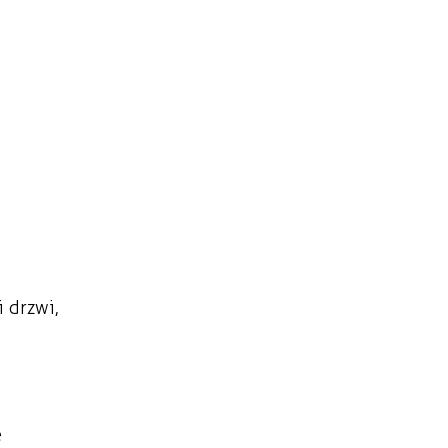
 drzwi,
e