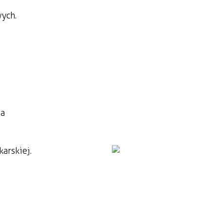
ych.
na
karskiej.