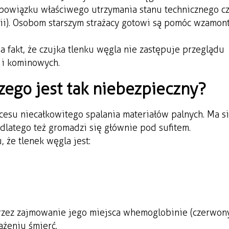
bowiązku właściwego utrzymania stanu technicznego c
rii). Osobom starszym strażacy gotowi są pomóc w zamo
 fakt, że czujka tlenku węgla nie zastępuje przeglądu
 i kominowych.
czego jest tak niebezpieczny?
cesu niecałkowitego spalania materiałów palnych. Ma s
 dlatego też gromadzi się głównie pod sufitem.
 że tlenek węgla jest:
rzez zajmowanie jego miejsca w hemoglobinie (czerwon
ażeniu śmierć.