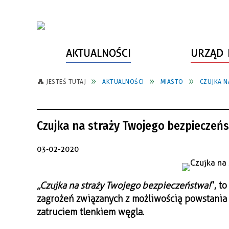
AKTUALNOŚCI
URZĄD 
JESTEŚ TUTAJ
AKTUALNOŚCI
MIASTO
CZUJKA N
WŁADZE MIASTA
INFORMACJE O MIEŚCIE
SPORT
ZAŁATW SPRAWĘ
URZĄD MIASTA
LUDZIE PSZOWA
KULTURA
ZDROWIE
Czujka na straży Twojego bezpieczeń
URZĄD STANU CYWILNEGO
PARTNERZY, NGO
SZLAKI TURYSTYCZNE
BEZPIECZEŃSTWO
RADA MIEJSKA
JEDNOSTKI MIEJSKIE
ZABYTKI
ZWIERZĘTA W GMINIE
03-02-2020
BUDŻET MIASTA
EDUKACJA
POMIAR SATYSFAKCJI KLIENTA
„Czujka na straży Twojego bezpieczeństwa!
”, t
STRATEGIE, PLANY, PROGRAMY
INWESTYCJE MIEJSKIE
INFORMATOR
zagrożeń związanych z możliwością powstania
FUNDUSZE ZEWNĘTRZNE
POWIATOWY LIDER
KOMUNIKACJA I TRANSPORT
zatruciem tlenkiem węgla.
PRZEDSIĘBIORCZOŚCI
ZAGOSPODAROWANIE