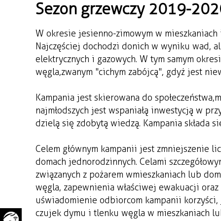
Sezon grzewczy 2019-202
WAŻNE TELEFONY
PRZESTRZENNE
GAZETA SAMORZĄDOWA
W okresie jesienno-zimowym w mieszkaniach 
"PSZOW.PL"
Najczęściej dochodzi do nich w wyniku wad, a
elektrycznych i gazowych. W tym samym okresi
węgla, zwanym "cichym zabójcą", gdyż jest nie
Kampania jest skierowana do społeczeństwa, m.
najmłodszych jest wspaniałą inwestycją w przy
dzielą się zdobytą wiedzą. Kampania składa się 
Celem głównym kampanii jest zmniejszenie lic
domach jednorodzinnych. Celami szczegółowym
związanych z pożarem w mieszkaniach lub dom
węgla, zapewnienia właściwej ewakuacji oraz
uświadomienie odbiorcom kampanii korzyści, j
czujek dymu i tlenku węgla w mieszkaniach l