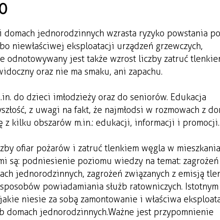
0
i domach jednorodzinnych wzrasta ryzyko powstania po
lbo niewłaściwej eksploatacji urządzeń grzewczych,
e odnotowywany jest także wzrost liczby zatruć tlenki
widoczny oraz nie ma smaku, ani zapachu.
in. do dzieci i młodzieży oraz do seniorów. Edukacja
szłość, z uwagi na fakt, że najmłodsi w rozmowach z do
z kilku obszarów m.in.: edukacji, informacji i promocji.
zby ofiar pożarów i zatruć tlenkiem węgla w mieszkania
i są: podniesienie poziomu wiedzy na temat: zagrożeń
ach jednorodzinnych, zagrożeń związanych z emisją tle
 sposobów powiadamiania służb ratowniczych. Istotnym 
akie niesie za sobą zamontowanie i właściwa eksploat
ub domach jednorodzinnych. Ważne jest przypomnienie