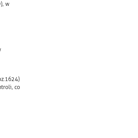
), w
w
poz.1624)
roli, co
,