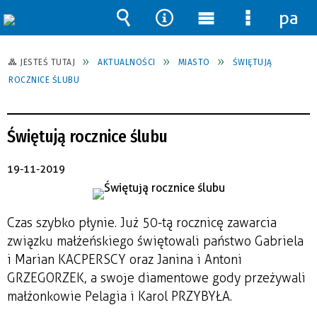
pane
Wyszukiwarka
Narzędzia
Menu
Menu
główne
szczegół
JESTEŚ TUTAJ
AKTUALNOŚCI
MIASTO
ŚWIĘTUJĄ
ROCZNICE ŚLUBU
Świętują rocznice ślubu
19-11-2019
Czas szybko płynie. Już 50-tą rocznicę zawarcia
związku małżeńskiego świętowali państwo Gabriela
i Marian KACPERSCY oraz Janina i Antoni
GRZEGORZEK, a swoje diamentowe gody przeżywali
małżonkowie Pelagia i Karol PRZYBYŁA.