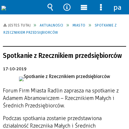
pane
Wyszukiwarka
Narzędzia
Menu
Menu
główne
szczegół
JESTEŚ TUTAJ
AKTUALNOŚCI
MIASTO
SPOTKANIE Z
RZECZNIKIEM PRZEDSIĘBIORCÓW
Spotkanie z Rzecznikiem przedsiębiorców
17-10-2019
Forum Firm Miasta Radlin zaprasza na spotkanie z
Adamem Abramowiczem – Rzecznikiem Małych i
Średnich Przedsiębiorców.
Podczas spotkania zostanie przedstawiona
działalność Rzecznika Małych i Średnich