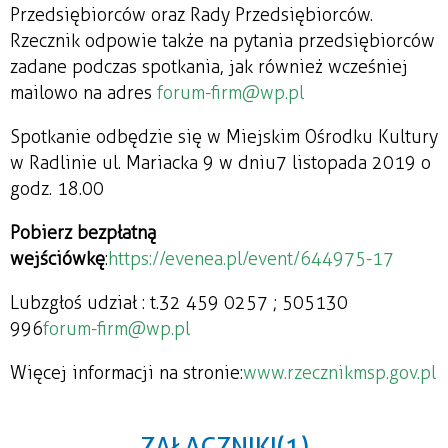
Przedsiębiorców oraz Rady Przedsiębiorców.
Rzecznik odpowie także na pytania przedsiębiorców
zadane podczas spotkania, jak również wcześniej
mailowo na adres
forum-firm@wp.pl
Spotkanie odbędzie się w Miejskim Ośrodku Kultury
w Radlinie ul. Mariacka 9 w dniu 7 listopada 2019 o
godz. 18.00
Pobierz bezpłatną
wejściówkę
:
https://evenea.pl/event/644975-17
Lub
zgłoś udział : t.32 459 0257 ; 505130
996
forum-firm@wp.pl
Więcej informacji na stronie:
www.rzecznikmsp.gov.pl
ZAŁĄCZNIKI (1)