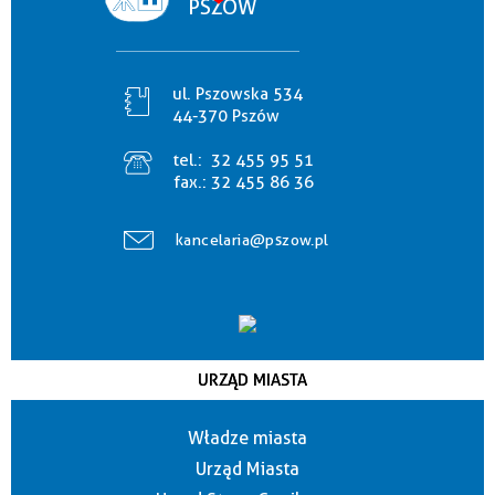
PSZÓW
ul. Pszowska 534
44-370 Pszów
tel.:
32 455 95 51
fax.:
32 455 86 36
kancelaria@pszow.pl
URZĄD MIASTA
Władze miasta
Urząd Miasta