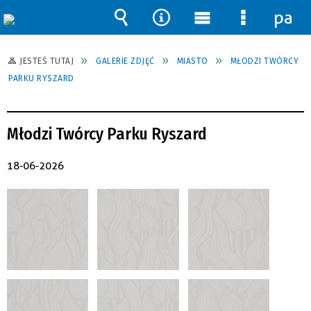
pane
Wyszukiwarka
Narzędzia
Menu
Menu
główne
szczegół
JESTEŚ TUTAJ
GALERIE ZDJĘĆ
MIASTO
MŁODZI TWÓRCY
PARKU RYSZARD
Młodzi Twórcy Parku Ryszard
18-06-2026