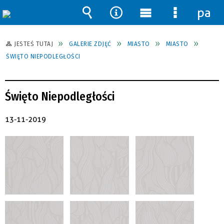
pane
Wyszukiwarka
Narzędzia
Menu
Menu
główne
szczegół
JESTEŚ TUTAJ
GALERIE ZDJĘĆ
MIASTO
MIASTO
ŚWIĘTO NIEPODLEGŁOŚCI
Święto Niepodległości
13-11-2019