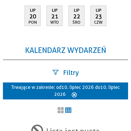
LIP
LIP
LIP
LIP
20
21
22
23
PON
WTO
ŚRO
CZW
KALENDARZ WYDARZEŃ
Filtry
Trwające w zakresie:
od 10. lipiec 2026 do 10. lipiec
Szukana fraza
2026
Usuń
ten
filtr
Kategoria
Lista jest pusta