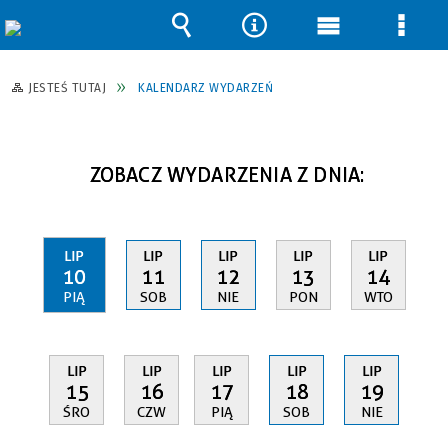
Wyszukiwarka
Narzędzia
Menu
Men
główne
szcz
JESTEŚ TUTAJ
KALENDARZ WYDARZEŃ
ZOBACZ WYDARZENIA Z DNIA:
LIP
LIP
LIP
LIP
LIP
10
11
12
13
14
PIĄ
SOB
NIE
PON
WTO
LIP
LIP
LIP
LIP
LIP
15
16
17
18
19
ŚRO
CZW
PIĄ
SOB
NIE