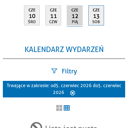
CZE
CZE
CZE
CZE
12
10
11
13
PIĄ
ŚRO
CZW
SOB
KALENDARZ WYDARZEŃ
Filtry
Trwające w zakresie:
od 5. czerwiec 2026 do 5. czerwiec
Szukana fraza
2026
Usuń
ten
filtr
Kategoria