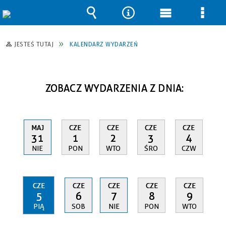
Wyszukiwarka
Narzędzia
Menu
Men
główne
szcz
JESTEŚ TUTAJ
KALENDARZ WYDARZEŃ
ZOBACZ WYDARZENIA Z DNIA:
MAJ
CZE
CZE
CZE
CZE
31
1
2
3
4
NIE
PON
WTO
ŚRO
CZW
CZE
CZE
CZE
CZE
CZE
5
6
7
8
9
PIĄ
SOB
NIE
PON
WTO