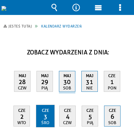
Wyszukiwarka
Narzędzia
Menu
Men
główne
szcz
JESTEŚ TUTAJ
KALENDARZ WYDARZEŃ
ZOBACZ WYDARZENIA Z DNIA:
MAJ
MAJ
MAJ
MAJ
CZE
30
28
29
31
1
SOB
CZW
PIĄ
NIE
PON
CZE
CZE
CZE
CZE
CZE
2
3
4
5
6
WTO
ŚRO
CZW
PIĄ
SOB