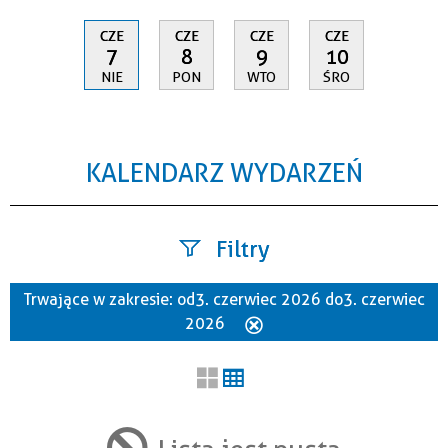
CZE
CZE
CZE
CZE
7
8
9
10
NIE
PON
WTO
ŚRO
KALENDARZ WYDARZEŃ
Filtry
Trwające w zakresie:
od 3. czerwiec 2026 do 3. czerwiec
Szukana fraza
2026
Usuń
ten
filtr
Kategoria