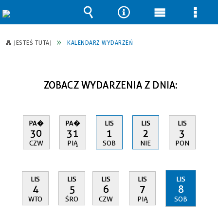
Wyszukiwarka
Narzędzia
Menu
Men
główne
szcz
JESTEŚ TUTAJ
KALENDARZ WYDARZEŃ
ZOBACZ WYDARZENIA Z DNIA:
PA�
PA�
LIS
LIS
LIS
30
31
1
2
3
CZW
PIĄ
SOB
NIE
PON
LIS
LIS
LIS
LIS
LIS
4
5
6
7
8
WTO
ŚRO
CZW
PIĄ
SOB