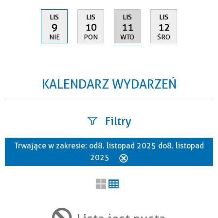
LIS
LIS
LIS
LIS
11
9
10
12
WTO
NIE
PON
ŚRO
KALENDARZ WYDARZEŃ
Filtry
Trwające w zakresie:
od 8. listopad 2025 do 8. listopad
Szukana fraza
2025
Usuń
ten
filtr
Kategoria