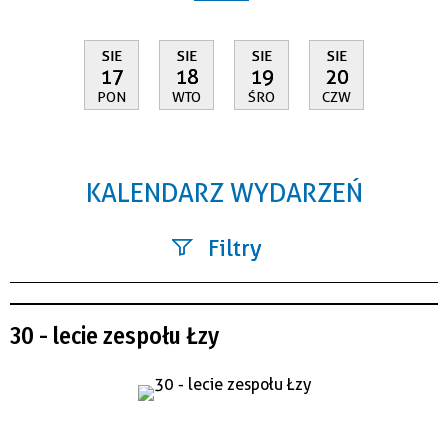
SIE
SIE
SIE
SIE
17
18
19
20
PON
WTO
ŚRO
CZW
KALENDARZ WYDARZEŃ
Filtry
Szukana fraza
30 - lecie zespołu Łzy
Kategoria
Trwające w zakresie
—