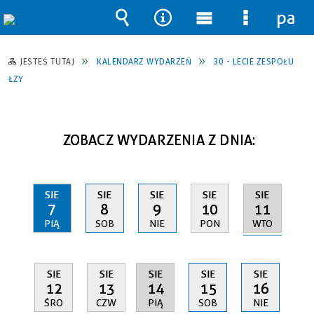
pane
Wyszukiwarka
Narzędzia
Menu
Menu
główne
szczegół
JESTEŚ TUTAJ
KALENDARZ WYDARZEŃ
30 - LECIE ZESPOŁU
ŁZY
ZOBACZ WYDARZENIA Z DNIA:
SIE
SIE
SIE
SIE
SIE
11
7
8
9
10
WTO
PIĄ
SOB
NIE
PON
SIE
SIE
SIE
SIE
SIE
14
12
13
15
16
PIĄ
ŚRO
CZW
SOB
NIE