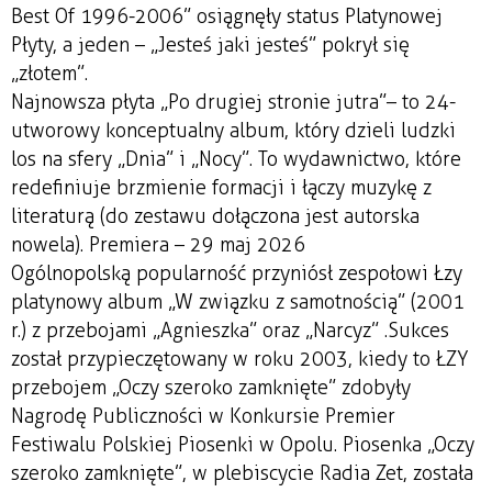
Best Of 1996-2006” osiągnęły status Platynowej
Płyty, a jeden – „Jesteś jaki jesteś” pokrył się
„złotem”.
Najnowsza płyta „Po drugiej stronie jutra”– to 24-
utworowy konceptualny album, który dzieli ludzki
los na sfery „Dnia” i „Nocy”. To wydawnictwo, które
redefiniuje brzmienie formacji i łączy muzykę z
literaturą (do zestawu dołączona jest autorska
nowela). Premiera – 29 maj 2026
Ogólnopolską popularność przyniósł zespołowi Łzy
platynowy album „W związku z samotnością” (2001
r.) z przebojami „Agnieszka” oraz „Narcyz” .Sukces
został przypieczętowany w roku 2003, kiedy to ŁZY
przebojem „Oczy szeroko zamknięte” zdobyły
Nagrodę Publiczności w Konkursie Premier
Festiwalu Polskiej Piosenki w Opolu. Piosenka „Oczy
szeroko zamknięte”, w plebiscycie Radia Zet, została