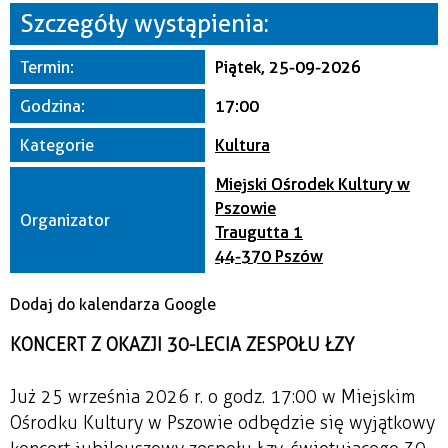
Miejsce
Szczegóły wystąpienia:
Termin:
Piątek, 25-09-2026
Organizator
Godzina:
17:00
Kategorie
Kultura
Miejski Ośrodek Kultury w
Pszowie
Organizator
Traugutta 1
44-370 Pszów
Dodaj do kalendarza Google
KONCERT Z OKAZJI 30-LECIA ZESPOŁU ŁZY
Już 25 września 2026 r. o godz. 17:00 w Miejskim
Ośrodku Kultury w Pszowie odbędzie się wyjątkowy