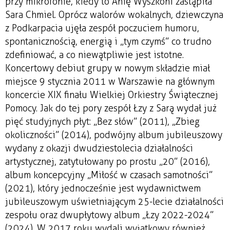
przy mikrofonie, kiedy to Anię Wyszkoni zastąpiła
Sara Chmiel. Oprócz walorów wokalnych, dziewczyna
z Podkarpacia ujęła zespół poczuciem humoru,
spontanicznością, energią i „tym czymś” co trudno
zdefiniować, a co niewątpliwie jest istotne.
Koncertowy debiut grupy w nowym składzie miał
miejsce 9 stycznia 2011 w Warszawie na głównym
koncercie XIX finału Wielkiej Orkiestry Świątecznej
Pomocy. Jak do tej pory zespół Łzy z Sarą wydał już
pięć studyjnych płyt: „Bez słów” (2011), „Zbieg
okoliczności” (2014), podwójny album jubileuszowy
wydany z okazji dwudziestolecia działalności
artystycznej, zatytułowany po prostu „20” (2016),
album koncepcyjny „Miłość w czasach samotności”
(2021), który jednocześnie jest wydawnictwem
jubileuszowym uświetniającym 25-lecie działalności
zespołu oraz dwupłytowy album „Łzy 2022-2024”
(2024). W 2017 roku wydali wyjątkowy również