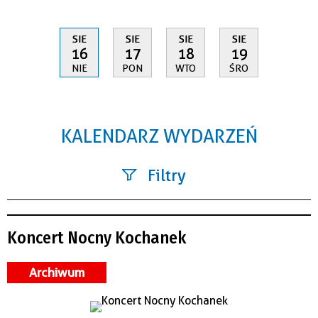
SIE
SIE
SIE
SIE
16
17
18
19
NIE
PON
WTO
ŚRO
KALENDARZ WYDARZEŃ
Filtry
Szukana fraza
Koncert Nocny Kochanek
Kategoria
Archiwum
Trwające w zakresie
—