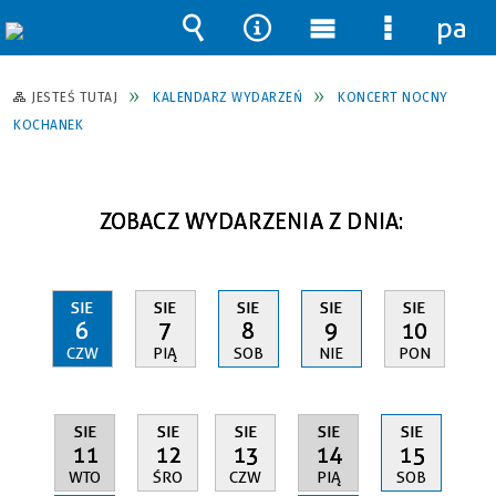
pane
Wyszukiwarka
Narzędzia
Menu
Menu
główne
szczegół
JESTEŚ TUTAJ
KALENDARZ WYDARZEŃ
KONCERT NOCNY
KOCHANEK
ZOBACZ WYDARZENIA Z DNIA:
SIE
SIE
SIE
SIE
SIE
6
7
8
9
10
CZW
PIĄ
SOB
NIE
PON
SIE
SIE
SIE
SIE
SIE
11
14
12
13
15
WTO
PIĄ
ŚRO
CZW
SOB