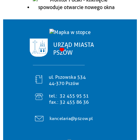
URZĄD MIASTA
PSZÓW
ul. Pszowska 534
44-370 Pszów
tel.:
32 455 95 51
fax.:
32 455 86 36
kancelaria@pszow.pl