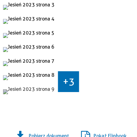
Data wydania
—
+3
Pobierz dokument
Pokaż Flipbook