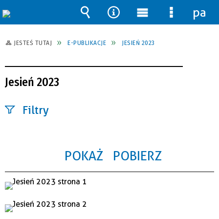
pane
Wyszukiwarka
Narzędzia
Menu
Menu
główne
szczegół
JESTEŚ TUTAJ
E-PUBLIKACJE
JESIEŃ 2023
Jesień 2023
Filtry
Szukana
fraza
POKAŻ
POBIERZ
Kategoria